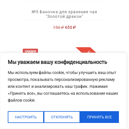
№5 Баночка для хранения чая
"Золотой дракон"
Первоначальная
Текущая
750
₽
650
₽
цена
цена:
составляла
650 ₽.
750 ₽.
Новинка
скидки
Мы уважаем вашу конфиденциальность
№5 Подставки под горячее "Цветы"
Мы используем файлы cookie, чтобы улучшить ваш опыт
,темное дерево
просмотра, показывать персонализированную рекламу
Первоначальная
Текущая
2 650
₽
2 100
₽
или контент и анализировать наш трафик. Нажимая
цена
цена:
«Принять все», вы соглашаетесь на использование наших
составляла
2
2
100 ₽.
файлов cookie.
650 ₽.
скидки
НАСТРОИТЬ
ОТКЛОНЯТЬ
ПРИНЯТЬ ВСЕ