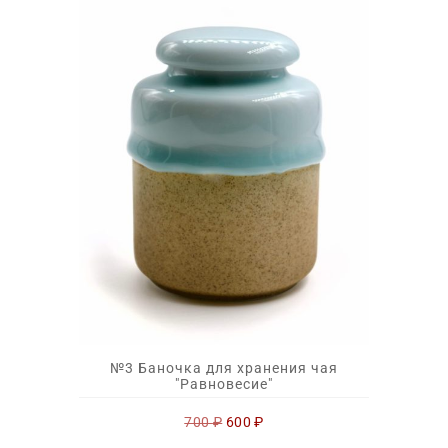
№3 Баночка для хранения чая
"Равновесие"
Первоначальная
Текущая
700
₽
600
₽
цена
цена: