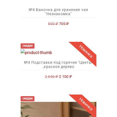
№4 Баночка для хранения чая
"Незнакомка"
Первоначальная
Текущая
800
₽
700
₽
цена
цена:
составляла
700 ₽.
800 ₽.
Новинка
скидки
№4 Подставки под горячее "Цветы"
,красное дерево
Первоначальная
Текущая
2 650
₽
2 100
₽
цена
цена:
составляла
2
2
100 ₽.
650 ₽.
Новинка
скидки