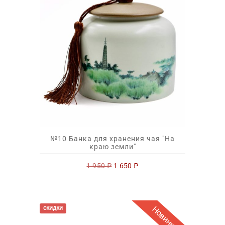
№10 Банка для хранения чая "На
краю земли"
Первоначальная
Текущая
1 950
₽
1 650
₽
цена
цена:
составляла
1
1
650 ₽.
950 ₽.
Новинка
скидки