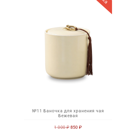
№11 Баночка для хранения чая
Бежевая
Первоначальная
Текущая
1 000
₽
850
₽
цена
цена: