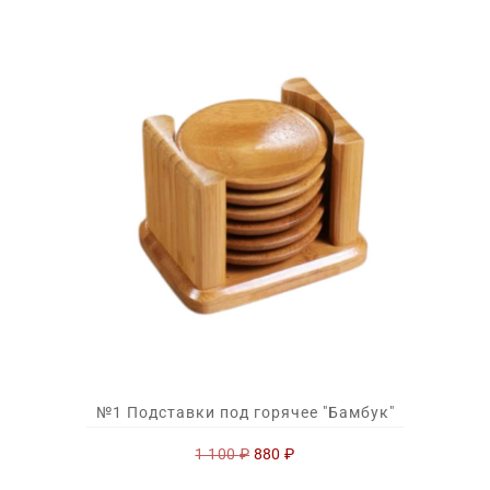
№1 Подставки под горячее "Бамбук"
Первоначальная
Текущая
1 100
₽
880
₽
цена
цена:
составляла
880 ₽.