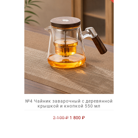
№4 Чайник заварочный с деревянной
крышкой и кнопкой 550 мл
Первоначальная
Текущая
2 100
₽
1 800
₽
цена
цена:
составляла
1
2
800 ₽.
100 ₽.