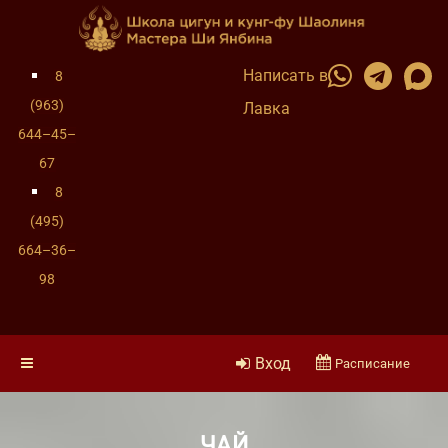
Написать в
8
(963)
Лавка
644–45–
67
8
(495)
664–36–
98
Вход
Расписание
ЧАЙ