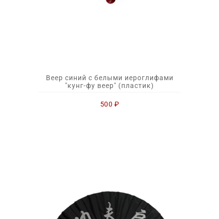
Веер синий с белыми иероглифами
"кунг-фу веер" (пластик)
500
₽