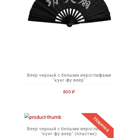
Веер черный с белыми иероглифами
"кунг-фу веер"
800
₽
Новинка
Веер черный с белыми иероглифами
"кунг-фу веер" (пластик)