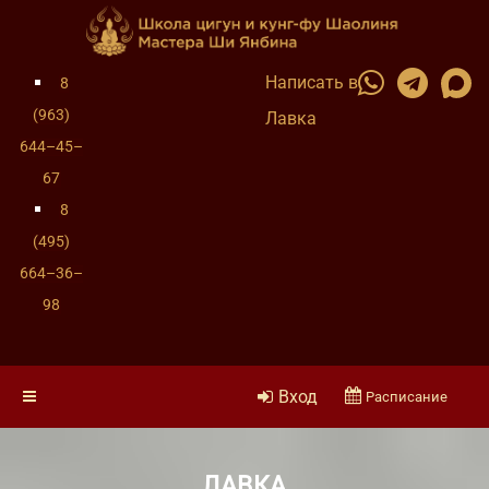
Написать в
8
(963)
Лавка
644–45–
67
8
(495)
664–36–
98
Вход
Расписание
ЛАВКА