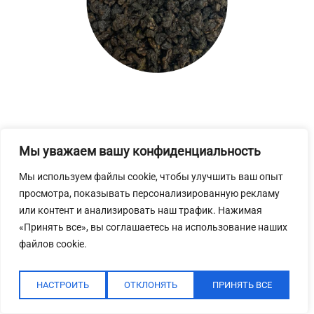
Мы уважаем вашу конфиденциальность
Габа "Аметист"
Мы используем файлы cookie, чтобы улучшить ваш опыт
1 200
₽
просмотра, показывать персонализированную рекламу
или контент и анализировать наш трафик. Нажимая
«Принять все», вы соглашаетесь на использование наших
файлов cookie.
PREV
1
2
3
НАСТРОИТЬ
ОТКЛОНЯТЬ
ПРИНЯТЬ ВСЕ
4
5
…
12