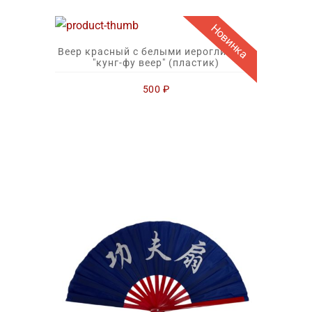
Новинка
Веер красный с белыми иероглифами
"кунг-фу веер" (пластик)
500
₽