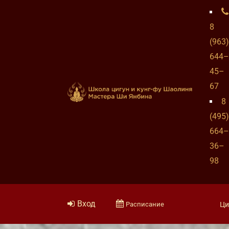
8
(963)
644–
45–
67
8
(495)
664–
36–
98
Вход
Расписание
Ци