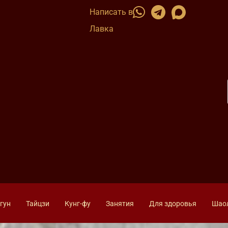
Написать в
Лавка
гун
Тайцзи
Кунг-фу
Занятия
Для здоровья
Шао