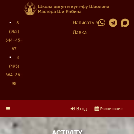
Написать в
8
(963)
Лавка
644–45–
67
8
(495)
664–36–
98
Вход
Расписание
ACTIVITY