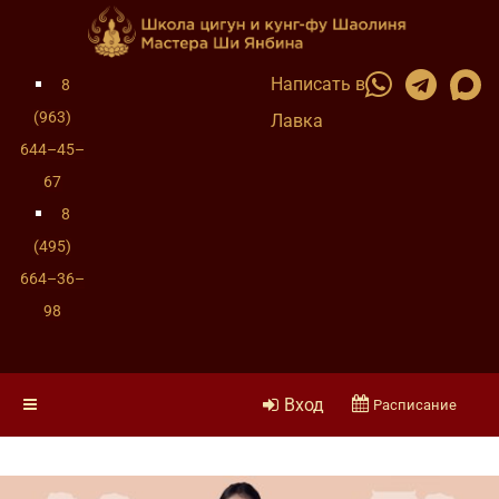
Написать в
8
(963)
Лавка
644–45–
67
8
(495)
664–36–
98
Вход
Расписание