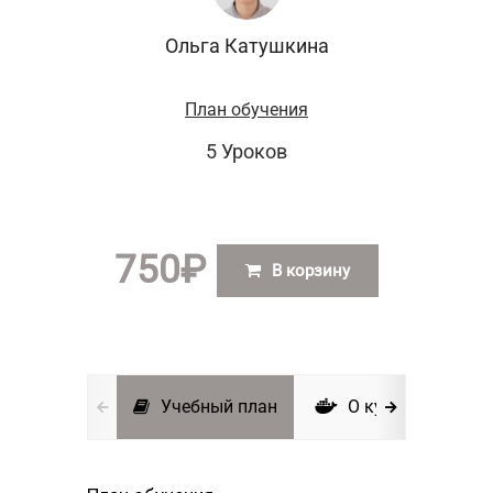
Ольга Катушкина
План обучения
5 Уроков
750
₽
В корзину
Учебный план
О курсе
И