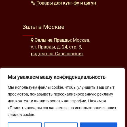
Товары для кунг-фу и цигун
Залы в Москве
Залы на Правды:
Москва,
ул. Правды, д. 24, стр. 3,
рядом с м. Савеловская
Часы работы
Мы уважаем вашу конфиденциальность
Мы используем файлы cookie, чтобы улучшить ваш опыт
будни: с 9:00 до 22:00
просмотра, показывать персонализированную рекламу
выходные: с 10:00 до 19:30
или контент и анализировать наш трафик. Нажимая
«Принять все», вы соглашаетесь на использование наших
Подпишитесь на нашу рассылку
файлов cookie.