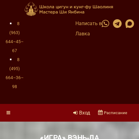
Написать в
8
(963)
Лавка
644–45–
67
8
(495)
664–36–
98
Вход
Расписание
«ИГРА» ВЭНЬ-ДА