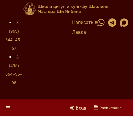
Написать в
8
(963)
Лавка
644–45–
67
8
(495)
664–36–
98
Вход
Расписание