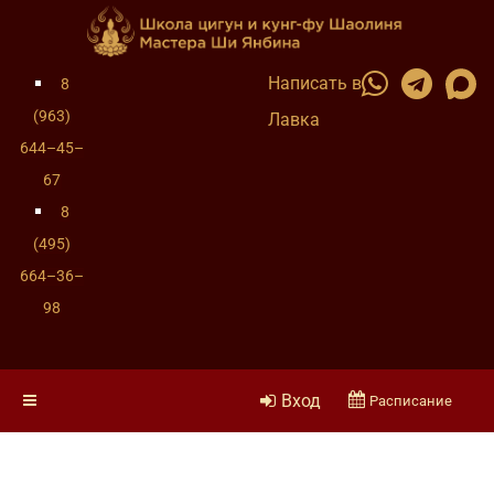
Написать в
8
(963)
Лавка
644–45–
67
8
(495)
664–36–
98
Вход
Расписание