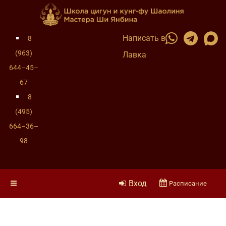
Написать в
8
(963)
Лавка
644–45–
67
8
(495)
664–36–
98
Вход
Расписание