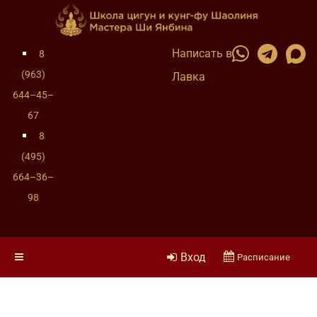
Написать в
8
(963)
Лавка
644–45–
67
8
(495)
664–36–
98
Вход
Расписание