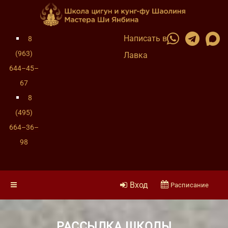
Написать в
8
(963)
Лавка
644–45–
67
8
(495)
664–36–
98
Вход
Расписание
РАССЫЛКА ШКОЛЫ