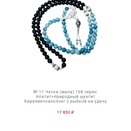
№ 11 Четки (мала) 108 зерен:
Апатит+природный шунгит
Карелия+кахолонг с рыбкой на удачу
17 850
₽