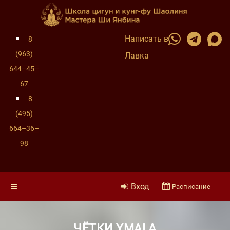
Написать в
8
(963)
Лавка
644–45–
67
8
(495)
664–36–
98
Вход
Расписание
ЧЁТКИ YMALA