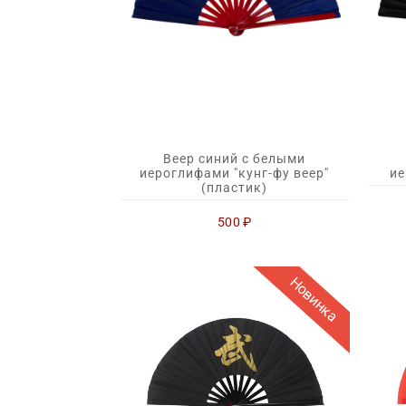
Веер синий с белыми
иероглифами "кунг-фу веер"
ие
(пластик)
500
₽
Новинка