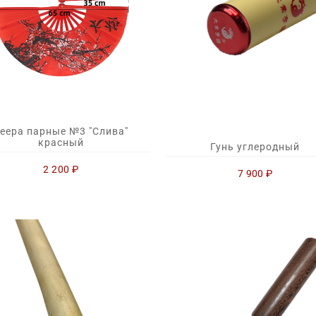
еера парные №3 "Слива"
красный
Гунь углеродный
2 200
₽
7 900
₽