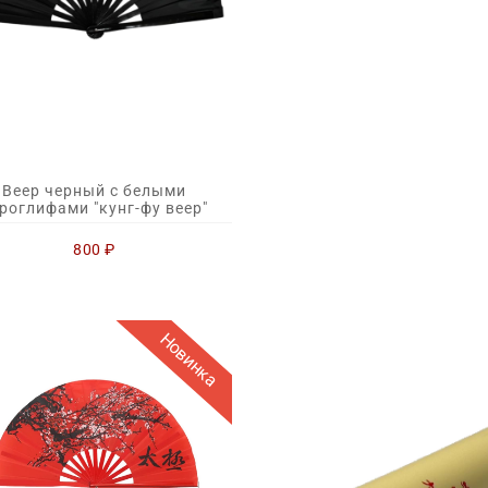
Веер черный с белыми
роглифами "кунг-фу веер"
800
₽
Новинка