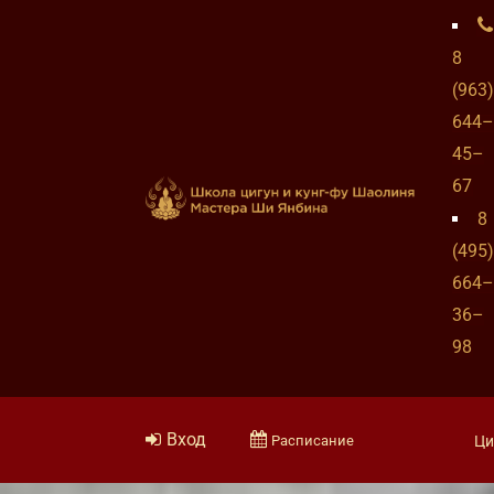
8
(963)
644–
45–
67
8
(495)
664–
36–
98
Вход
Расписание
Ци