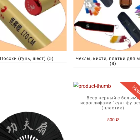
Посохи (гунь, шест)
(5)
Чехлы, кисти, платки для 
(8)
Нов
Веер черный с белыми
иероглифами "кунг-фу ве
(пластик)
500
₽