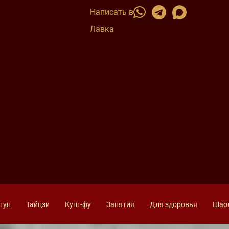
Написать в
Лавка
гун
Тайцзи
Кунг-фу
Занятия
Для здоровья
Шао