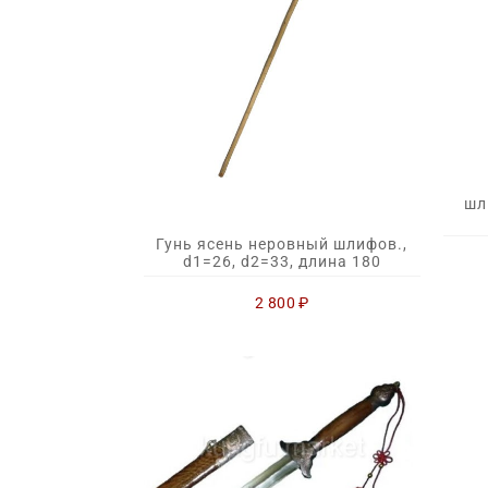
шл
Гунь ясень неровный шлифов.,
d1=26, d2=33, длина 180
2 800
₽