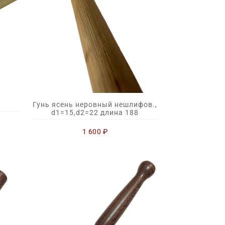
Гунь ясень неровный нешлифов.,
d1=15,d2=22 длина 188
1 600
₽