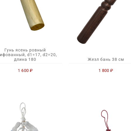
Гунь ясень ровный
ифованный, d1=17, d2=20,
Жезл бань 38 см
длина 180
1 800
₽
1 600
₽