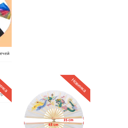
мечей
инка
Новинка
ер"