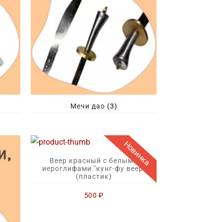
Мечи дао
(3)
Новинка
Веер красный с белыми
иероглифами "кунг-фу веер"
(пластик)
500
₽