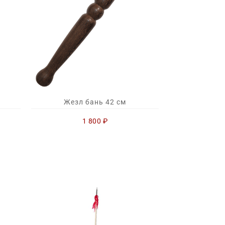
Жезл бань 42 см
1 800
₽