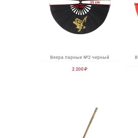
Веера парные №2 черный
В
2 200
₽