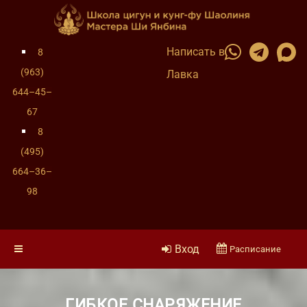
Написать в
8
(963)
Лавка
644–45–
67
8
(495)
664–36–
98
Вход
Расписание
ГИБКОЕ СНАРЯЖЕНИЕ