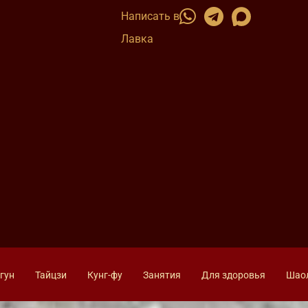
Написать в
Лавка
гун
Тайцзи
Кунг-фу
Занятия
Для здоровья
Шао