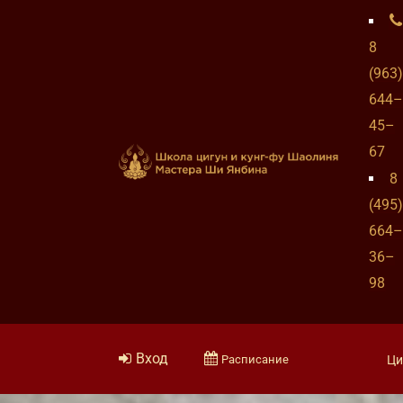
8
(963)
644–
45–
67
8
(495)
664–
36–
98
Вход
Расписание
Ци