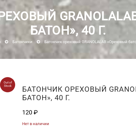
РЕХОВЫЙ GRANOLALA
БАТОН», 40 Г.
я
Батончики
Батончик ореховый GRANOLALAB «Ореховый батон
Out of
Stock
БАТОНЧИК ОРЕХОВЫЙ GRANO
БАТОН», 40 Г.
120
₽
Нет в наличии