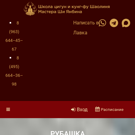
Написать в
8
(963)
Лавка
644–45–
67
8
(495)
664–36–
98
Вход
Расписание
РУБАШКА