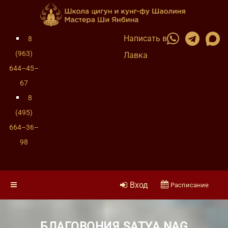
Написать в
8
(963)
Лавка
644–45–
67
8
(495)
664–36–
98
Вход
Расписание
БЛАГОВОНИЯ SATYA NAG