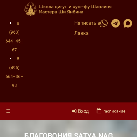
Написать в
8
(963)
Лавка
644–45–
67
8
(495)
664–36–
98
Вход
Расписание
БЛАГОВОНИЯ SATYA NAG