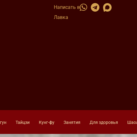
Написать в
Лавка
гун
Тайцзи
Кунг-фу
Занятия
Для здоровья
Шао