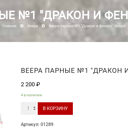
ЫЕ №1 "ДРАКОН И ФЕ
Главная
Веера
Веера парные №1 "Дракон и феникс" белый
ВЕЕРА ПАРНЫЕ №1 "ДРАКОН 
2 200
₽
4 в наличии
Количество
В КОРЗИНУ
товара
Веера
Артикул:
01289