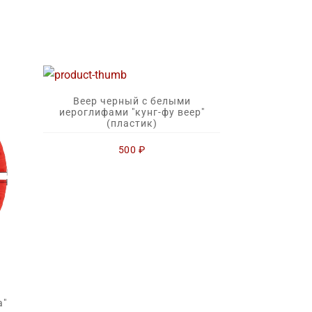
Веер черный с белыми
иероглифами "кунг-фу веер"
(пластик)
500
₽
а"