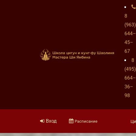
8
(963)
644–
45–
67
8
(495)
664–
36–
98
Вход
Расписание
Ци