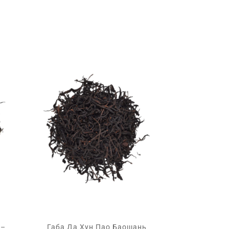
 –
Габа Да Хун Пао Баошань