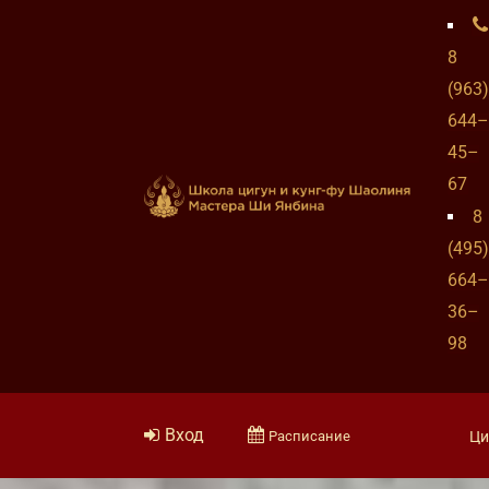
8
(963)
644–
45–
67
8
(495)
664–
36–
98
Вход
Расписание
Ци