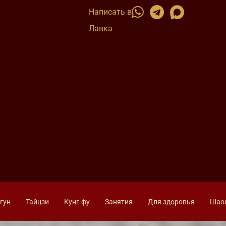
Написать в
Лавка
гун
Тайцзи
Кунг-фу
Занятия
Для здоровья
Шао