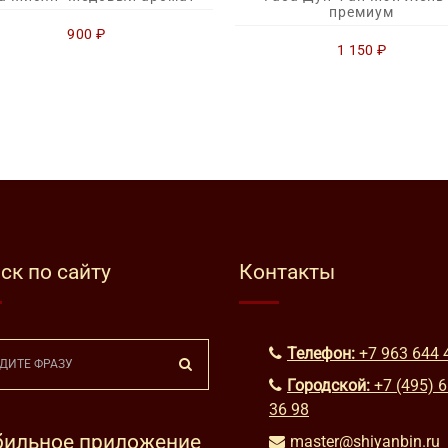
премиум
900
₽
1 150
₽
ск по сайту
Контакты
Телефон:
+7 963 644 
Городской:
+7 (495) 
36 98
ильное приложение
master@shiyanbin.ru