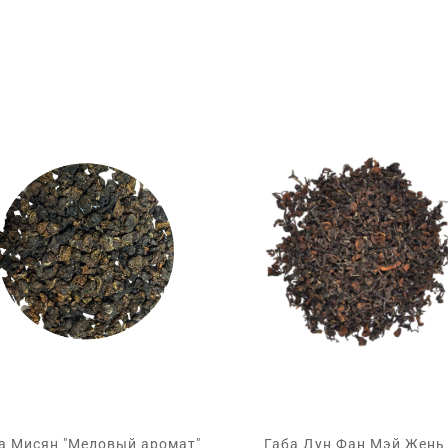
а Мисян "Медовый аромат"
Габа Дун Фан Мэй Жень