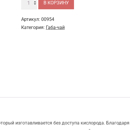
Количество
В КОРЗИНУ
товара
Габа
Артикул:
00954
"Янтарь"
Категория:
Габа-чай
оторый изготавливается без доступа кислорода. Благодаря 