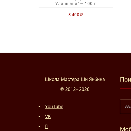
Уляншаня" — 100 г
3 400
₽
Пои
Школа Мастера Ши Янбина
© 2012–
2026
YouTube
VK
Моб