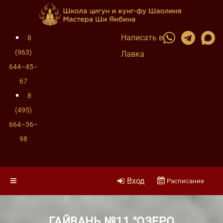
Написать в
8
(963)
Лавка
644–45–
67
8
(495)
664–36–
98
Вход
Расписание
ГАЙВАНЬ №11 "ОЗЕРО