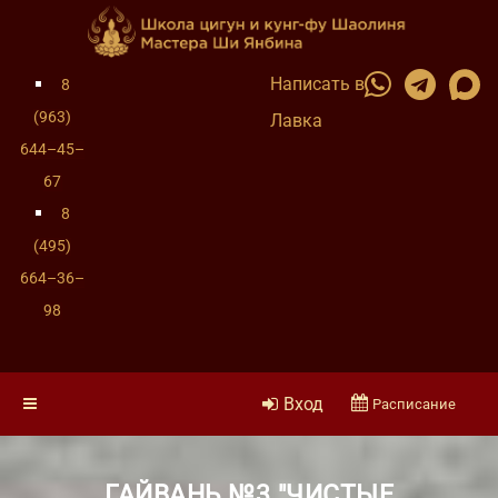
Написать в
8
(963)
Лавка
644–45–
67
8
(495)
664–36–
98
Вход
Расписание
ГАЙВАНЬ №3 "ЧИСТЫЕ