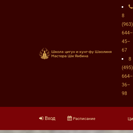
8
(963)
644–
45–
67
8
(495)
664–
36–
98
Вход
Расписание
Ци