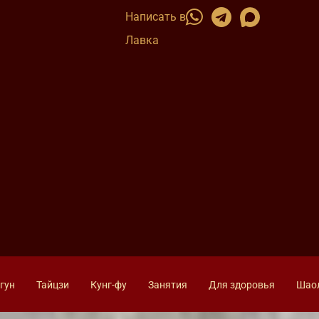
Написать в
Лавка
гун
Тайцзи
Кунг-фу
Занятия
Для здоровья
Шао