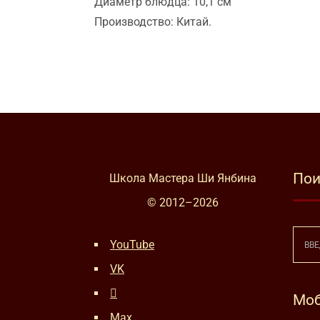
Диаметр блюдца: 10,1 см
Производство: Китай.
Пои
Школа Мастера Ши Янбина
© 2012–
2026
YouTube
VK
Моб
Max