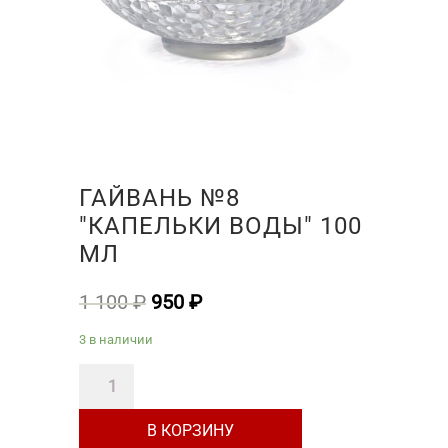
ГАЙВАНЬ №8
"КАПЕЛЬКИ ВОДЫ" 100
МЛ
Первоначальная
Текущая
1 100
₽
950
₽
цена
цена:
3 в наличии
составляла
950 ₽.
Количество
1
товара
100 ₽.
В КОРЗИНУ
Гайвань