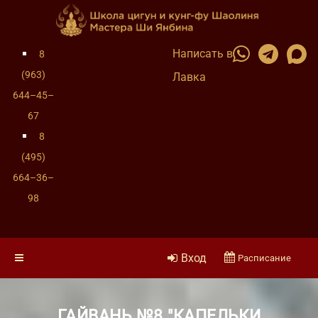
Написать в
8
(963)
Лавка
644–45–
67
8
(495)
664–36–
98
Вход
Расписание
ГАЙВАНЬ №8 "КАПЕЛЬКИ