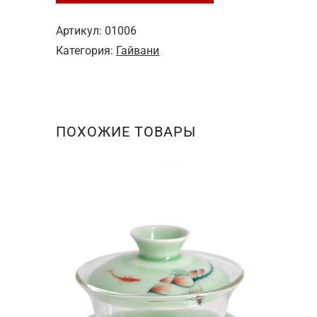
№8
"Капельки
Артикул:
01006
воды"
Категория:
Гайвани
100
мл
ПОХОЖИЕ ТОВАРЫ