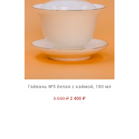
Гайвань №5 белая с каймой, 180 мл
Первоначальная
Текущая
3 000
₽
2 400
₽
цена
цена:
составляла
2
3
400 ₽.
000 ₽.