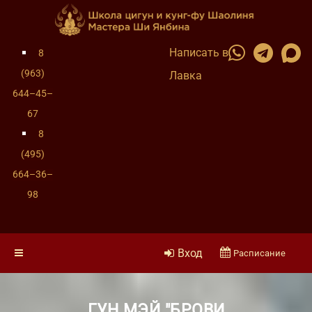
Написать в
8
(963)
Лавка
644–45–
67
8
(495)
664–36–
98
Вход
Расписание
ГУН МЭЙ "БРОВИ