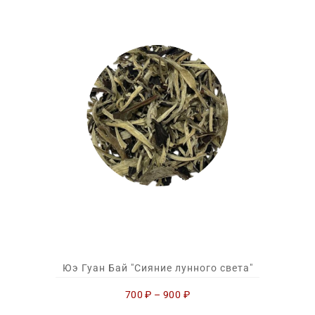
Юэ Гуан Бай "Сияние лунного света"
700
₽
–
900
₽