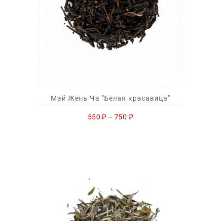
Мэй Жень Ча "Белая красавица"
550
₽
–
750
₽