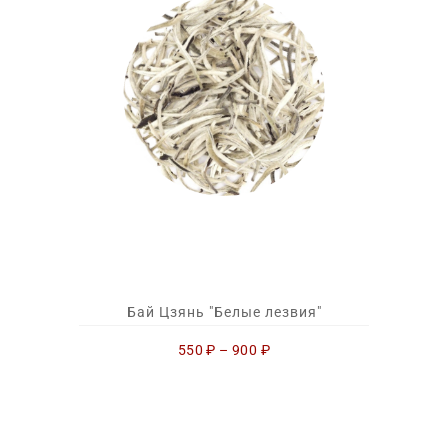
Бай Цзянь "Белые лезвия"
550
₽
–
900
₽