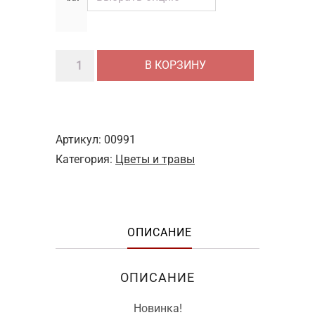
Количество
В КОРЗИНУ
товара
Цзяо
Гу
Лан
Артикул:
00991
(Гиностемма)
Категория:
Цветы и травы
ОПИСАНИЕ
ОПИСАНИЕ
Новинка!