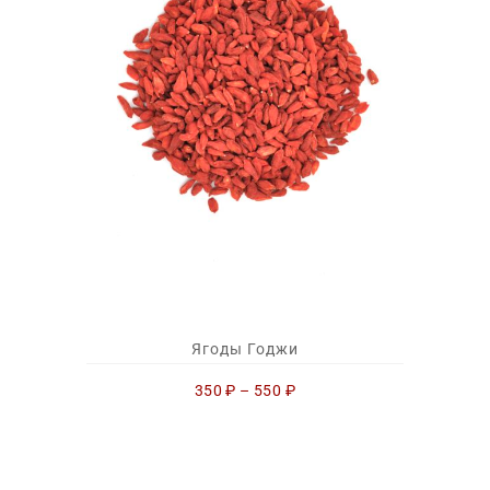
Ягоды Годжи
350
₽
–
550
₽