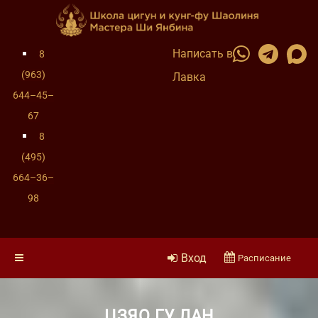
Написать в
8
(963)
Лавка
644–45–
67
8
(495)
664–36–
98
Вход
Расписание
ЦЗЯО ГУ ЛАН