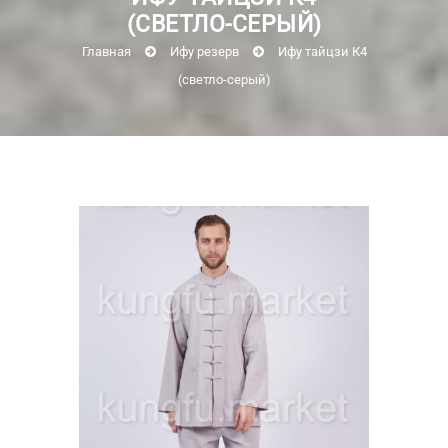
(СВЕТЛО-СЕРЫЙ)
Главная
Ифу резерв
Ифу тайцзи К4
(светло-серый)