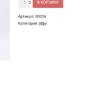
Количество
В КОРЗИНУ
товара
Шаолиньское
Артикул:
00036
ифу
Категория:
Ифу
(серый)