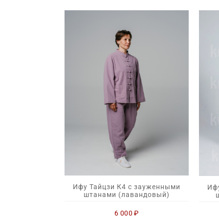
Ифу Тайцзи К4 с зауженными
Иф
штанами (лавандовый)
6 000
₽