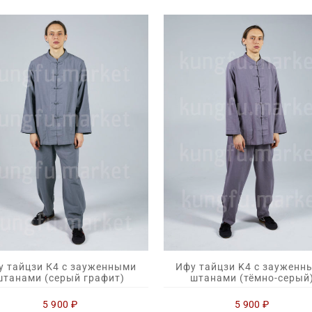
у тайцзи К4 с зауженными
Ифу тайцзи K4 с зауженн
штанами (серый графит)
штанами (тёмно-серый
5 900
₽
5 900
₽