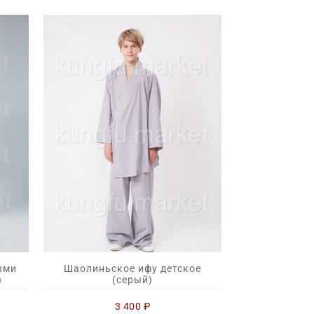
ыми
Шаолиньское ифу детское
)
(серый)
3 400
₽