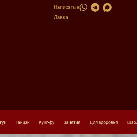
Написать в
Лавка
гун
Тайцзи
Кунг-фу
Занятия
Для здоровья
Шао