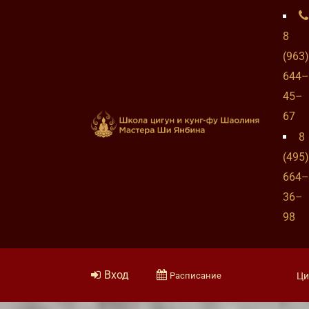
8
(963)
644–
45–
67
8
(495)
664–
36–
98
Вход
Расписание
Ци