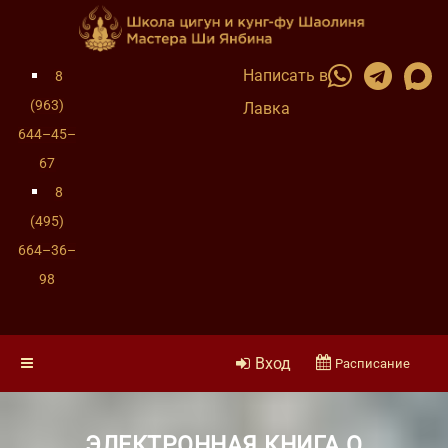
Написать в
8
(963)
Лавка
644–45–
67
8
(495)
664–36–
98
Вход
Расписание
ЭЛЕКТРОННАЯ КНИГА О