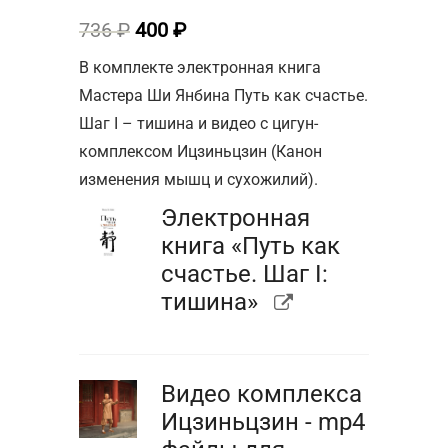
Первоначальная
Текущая
736
₽
400
₽
цена
цена:
В комплекте электронная книга
составляла
400 ₽.
Мастера Ши Янбина Путь как счастье.
736 ₽.
Шаг I – тишина и видео с цигун-
комплексом Ицзиньцзин (Канон
изменения мышц и сухожилий).
Электронная
книга «Путь как
счастье. Шаг I:
тишина»
Видео комплекса
Ицзиньцзин - mp4