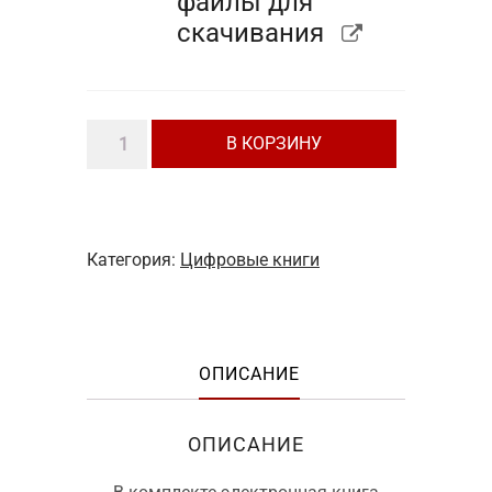
файлы для
скачивания
Количество
В КОРЗИНУ
товара
Электронная
книга
о
Категория:
Цифровые книги
цигун
"Путь
как
ОПИСАНИЕ
счастье.
Шаг
I
ОПИСАНИЕ
-