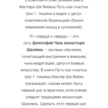
В комплекте электронная книга
тишина"
Мастера Ши Янбина Путь как счастье.
+
Шаг I - тишина и видео с цигун-
видео
комплексом Ицзиньцзин (Канон
комплекса
изменения мышц и сухожилий).
Ицзиньцзин
От «сердца к сердцу» – это
суть
философии Чань монастыря
Шаолинь
– системы обучения,
сочетающей внутреннее и внешнее,
чань-медитацию, цигун и боевые
искусства. В книге Путь как счастье.
Шаг I - тишина Мастер Ши Янбин
показывает, каким может быть
первый шаг в практике, если ученик
следует традициям монастыря
Шаолинь. Сделать этот первый шаг