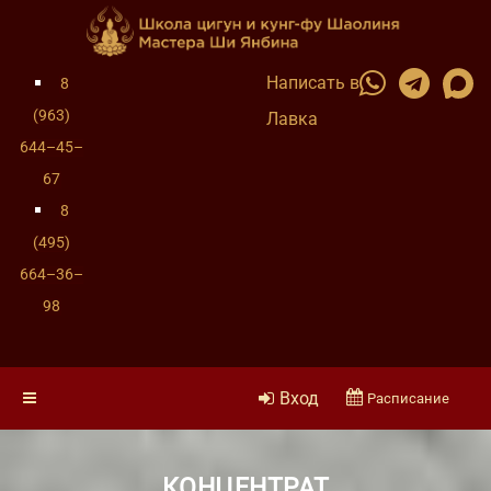
Написать в
8
(963)
Лавка
644–45–
67
8
(495)
664–36–
98
Вход
Расписание
КОНЦЕНТРАТ