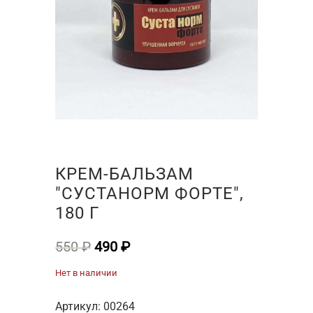
КРЕМ-БАЛЬЗАМ
"СУСТАНОРМ ФОРТЕ",
180 Г
Первоначальная
Текущая
550
₽
490
₽
цена
цена:
Нет в наличии
составляла
490 ₽.
550 ₽.
Артикул:
00264