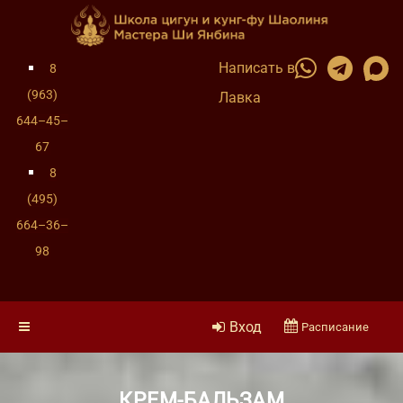
Написать в
8
(963)
Лавка
644–45–
67
8
(495)
664–36–
98
Вход
Расписание
КРЕМ-БАЛЬЗАМ