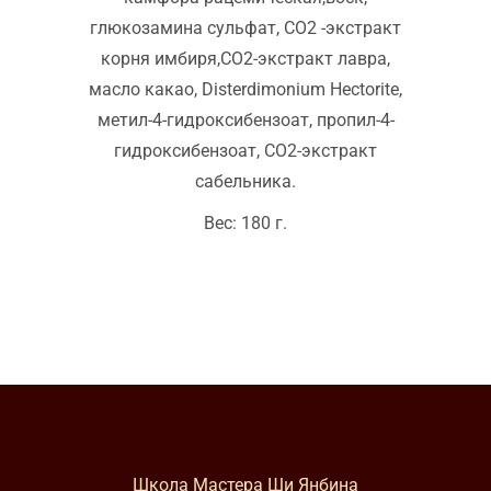
глюкозамина сульфат, СО2 -экстракт
корня имбиря,СО2-экстракт лавра,
масло какао, Disterdimonium Hectorite,
метил-4-гидроксибензоат, пропил-4-
гидроксибензоат, СО2-экстракт
сабельника.
Вес: 180 г.
Школа Мастера Ши Янбина