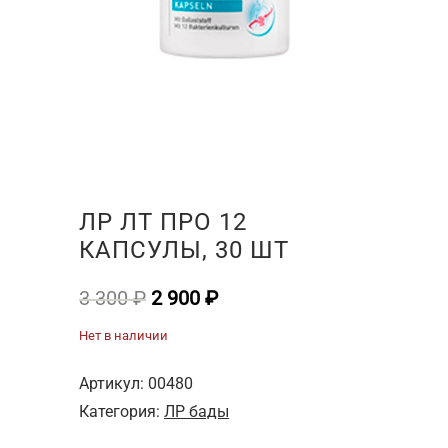
ЛР ЛТ ПРО 12
КАПСУЛЫ, 30 ШТ
Первоначальная
Текущая
3 300
₽
2 900
₽
цена
цена:
Нет в наличии
составляла
2
3
900 ₽.
Артикул:
00480
300 ₽.
Категория:
ЛР бады