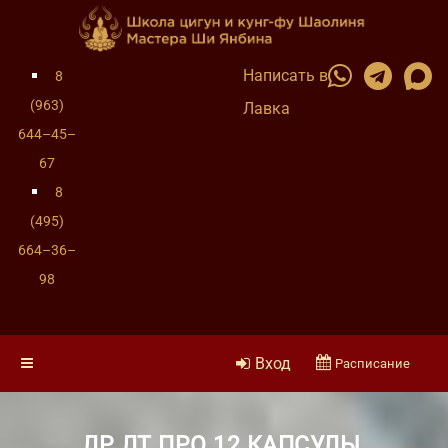
Написать в
8
(963)
Лавка
644–45–
67
8
(495)
664–36–
98
Вход
Расписание
ЛР ЛТ ПРО 12 КАПСУЛЫ,