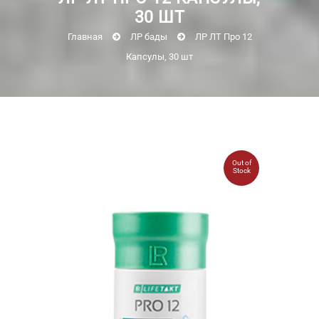
30 ШТ
Главная
ЛР бады
ЛР ЛТ Про 12
Капсулы, 30 шт
Out of
Stock