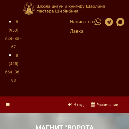
Написать в
8
(963)
Лавка
644–45–
67
8
(495)
664–36–
98
Вход
Расписание
МАГНИТ "ВОРОТА