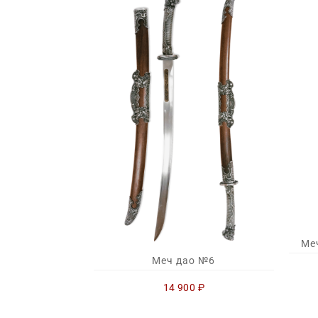
Ме
Меч дао №6
14 900
₽