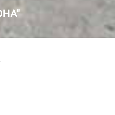
ОНА"
"