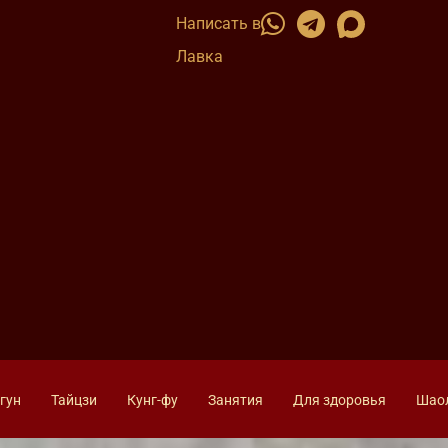
Написать в
Лавка
гун
Тайцзи
Кунг-фу
Занятия
Для здоровья
Шао