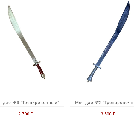
ч дао №3 "Тренировочный"
Меч дао №2 "Тренировочн
2 700
₽
3 500
₽