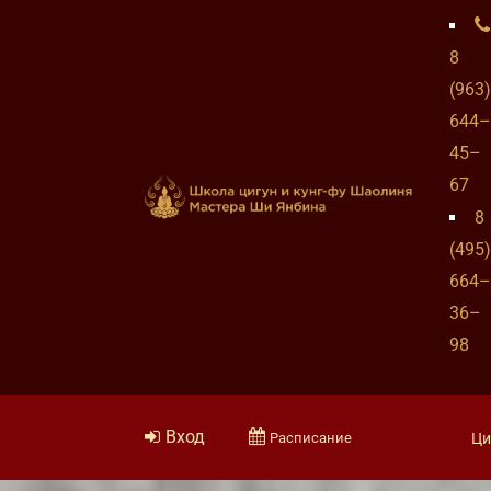
8
(963)
644–
45–
67
8
(495)
664–
36–
98
Вход
Расписание
Ци