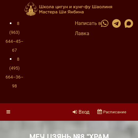
Написать в
8
(963)
Лавка
644–45–
67
8
(495)
664–36–
98
Вход
Расписание
МЕЧ ЦЗЯНЬ №8 ''ХРАМ