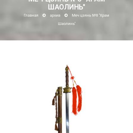
ШАОЛИНЬ''
Главная
архив
Меч цзянь №8 ''Храм
Шаолинь''