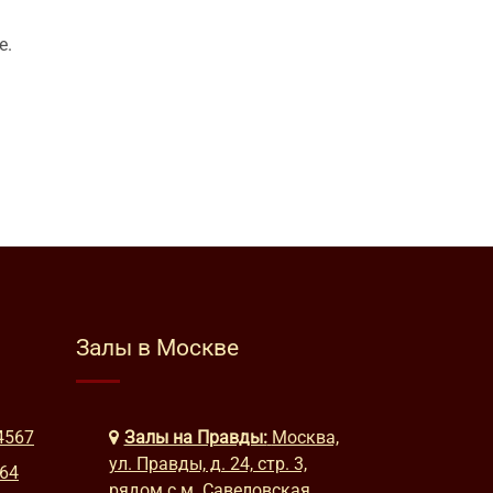
е.
Залы в Москве
4567
Залы на Правды:
Москва,
ул. Правды, д. 24, стр. 3,
664
рядом с м. Савеловская