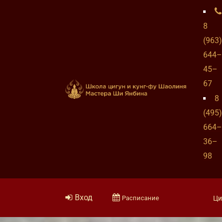
8
(963)
644–
45–
67
8
(495)
664–
36–
98
Вход
Расписание
Ци