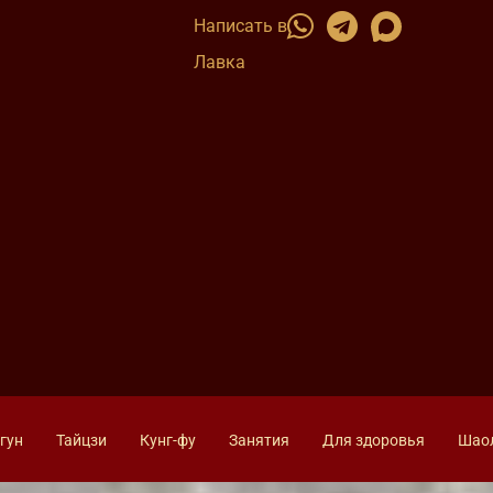
Написать в
Лавка
гун
Тайцзи
Кунг-фу
Занятия
Для здоровья
Шао