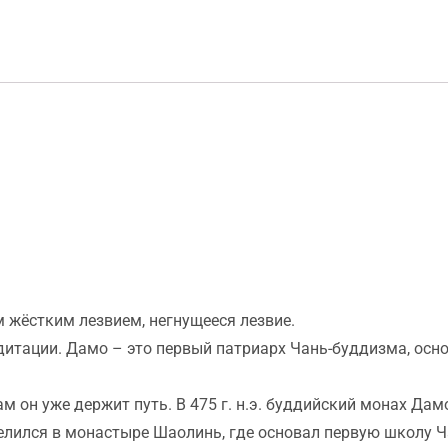
 жёстким лезвием, негнущееся лезвие.
итации. Дамо – это первый патриарх Чань-буддизма, осно
м он уже держит путь. В 475 г. н.э. буддийский монах Дам
селился в монастыре Шаолинь, где основал первую школу 