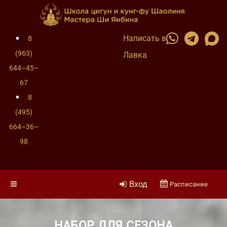
Написать в
8
(963)
Лавка
644–45–
67
8
(495)
664–36–
98
Вход
Расписание
НАБОР ДЛЯ СЕЗОНА