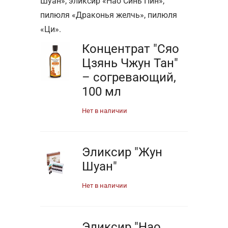
Шуан», эликсир «Нао Синь Пин»,
пилюля «Драконья желчь», пилюля
«Ци».
Концентрат "Сяо
Цзянь Чжун Тан"
– согревающий,
100 мл
Нет в наличии
Эликсир "Жун
Шуан"
Нет в наличии
Эликсир "Нао