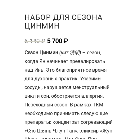
НАБОР ДЛЯ СЕЗОНА
ЦИНМИН
Первоначальная
Текущая
6 140
₽
5 700
₽
цена
цена:
Сезон Цинмин
(кит.清明)
– сезон,
составляла
5
когда Ян начинает превалировать
6
700 ₽.
над Инь. Это благоприятное время
140 ₽.
для духовных практик. Уязвимы
сосуды, нарушается менструальный
цикл и сон, обостряется аллергия.
Переходный сезон. В рамках ТКМ
необходимо принимать следующие
препараты: концентрат согревающий
«Сяо Цзянь Чжун Тан», эликсир «Жун