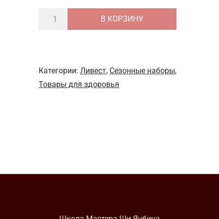
Количество
В КОРЗИНУ
товара
Набор
для
сезона
Категории:
Ливест
,
Сезонные наборы
,
Цинмин
Товары для здоровья
Школа Мастера Ши Янбина