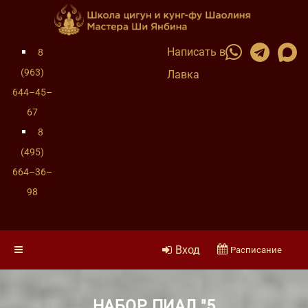
Написать в
8
(963)
Лавка
644–45–
67
8
(495)
664–36–
98
Вход
Расписание
НАБОР ПИАЛ "5