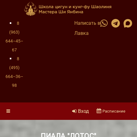
Написать в
8
(963)
Лавка
644–45–
67
8
(495)
664–36–
98
Вход
Расписание
ПИАЛА "ЛОТОС"