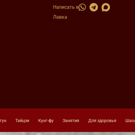
Написать в
Лавка
гун
Тайцзи
Кунг-фу
Занятия
Для здоровья
Шао