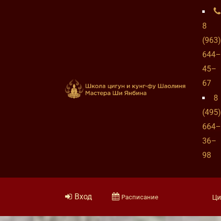
8
(963)
644–
45–
67
8
(495)
664–
36–
98
Вход
Расписание
Ци