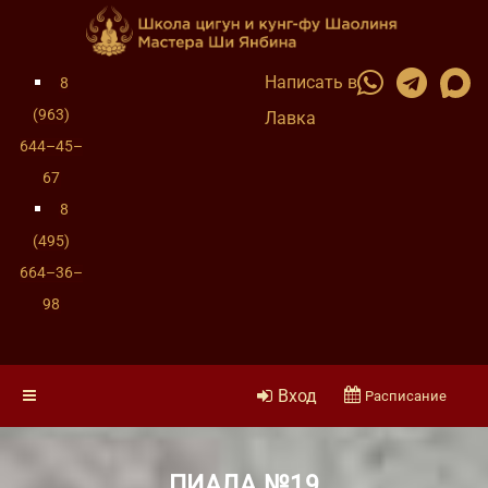
Написать в
8
(963)
Лавка
644–45–
67
8
(495)
664–36–
98
Вход
Расписание
ПИАЛА №19