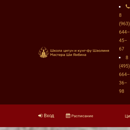
8
(963)
644–
45–
67
8
(495)
664–
36–
98
Вход
Расписание
Ци