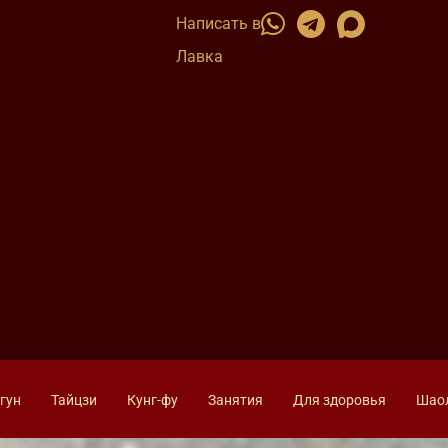
Написать в
Лавка
гун
Тайцзи
Кунг-фу
Занятия
Для здоровья
Шао