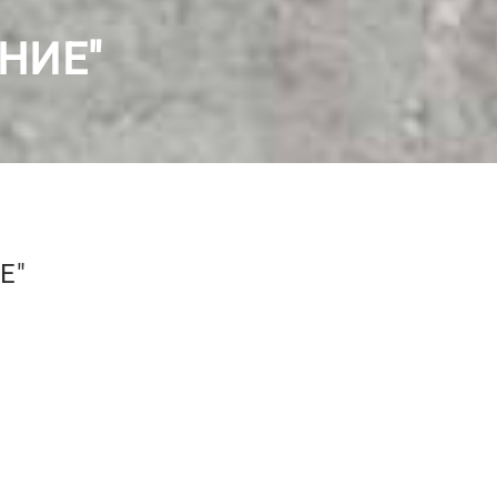
НИЕ"
Е"