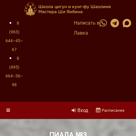
Написать в
8
(963)
Лавка
644–45–
67
8
(495)
664–36–
98
Вход
Расписание
ПИАЛА №3