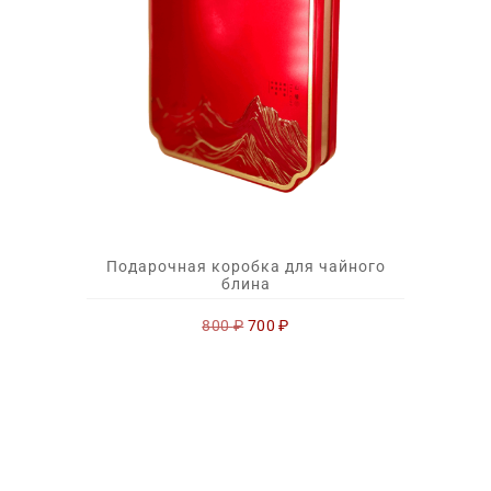
Подарочная коробка для чайного
блина
Первоначальная
Текущая
800
₽
700
₽
цена
цена:
составляла
700 ₽.
800 ₽.