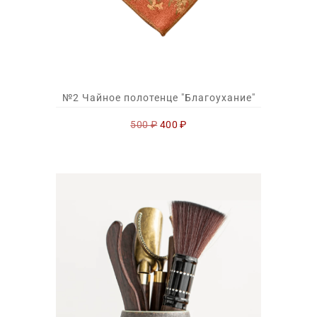
№2 Чайное полотенце "Благоухание"
Первоначальная
Текущая
500
₽
400
₽
цена
цена:
составляла
400 ₽.
500 ₽.