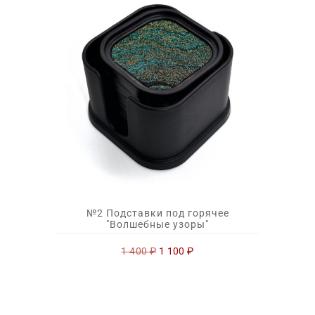
№2 Подставки под горячее
"Волшебные узоры"
Первоначальная
Текущая
1 400
₽
1 100
₽
цена
цена:
составляла
1
1
100 ₽.
400 ₽.