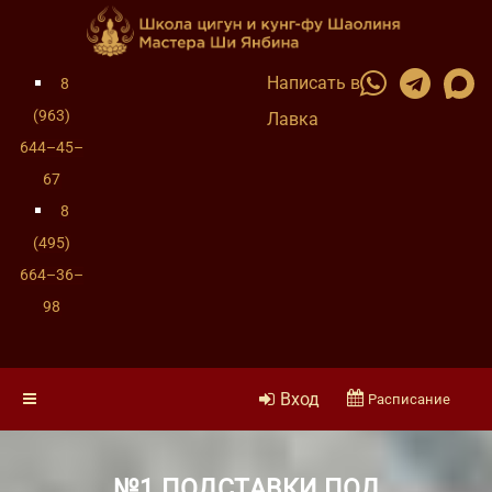
Написать в
8
(963)
Лавка
644–45–
67
8
(495)
664–36–
98
Вход
Расписание
№1 ПОДСТАВКИ ПОД