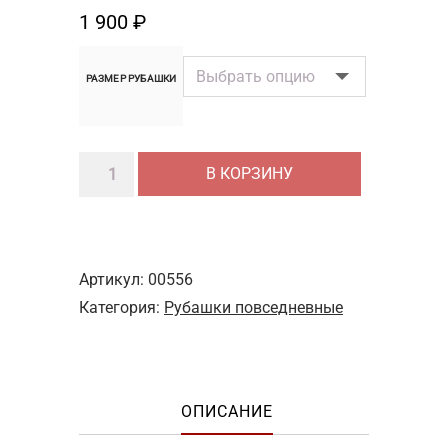
1 900
₽
РАЗМЕР РУБАШКИ
Количество
В КОРЗИНУ
товара
Рубашка
с
рукавом
Артикул:
00556
3/4
Категория:
Рубашки повседневные
хлопок
(черная)
ОПИСАНИЕ