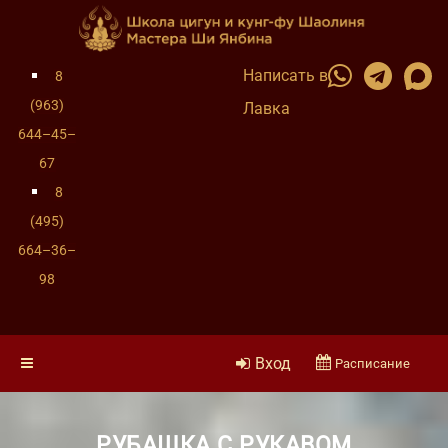
Написать в
8
(963)
Лавка
644–45–
67
8
(495)
664–36–
98
Вход
Расписание
РУБАШКА С РУКАВОМ