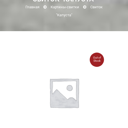
Главная
Картины-свитки
Свиток
"Капуста"
Out of
Stock