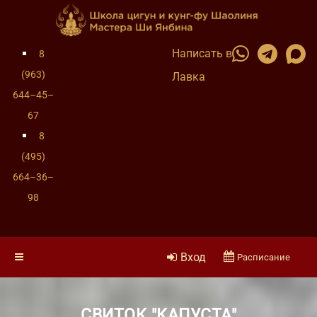
Написать в
8
(963)
Лавка
644–45–
67
8
(495)
664–36–
98
Вход
Расписание
СВИТОК "КАПУСТА"