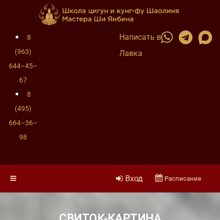
Написать в
8
(963)
Лавка
644–45–
67
8
(495)
664–36–
98
Вход
Расписание
СВИТОК-КАРТИНА