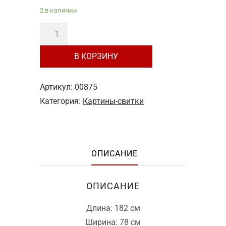
2 в наличии
Количество
товара
В КОРЗИНУ
Свиток-
картина
"Вишня"
Артикул:
00875
Категория:
Картины-свитки
ОПИСАНИЕ
ОПИСАНИЕ
Длина: 182 см
Ширина: 78 см