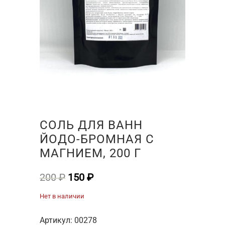
СОЛЬ ДЛЯ ВАНН
ЙОДО-БРОМНАЯ С
МАГНИЕМ, 200 Г
Первоначальная
Текущая
200
₽
150
₽
цена
цена:
Нет в наличии
составляла
150 ₽.
200 ₽.
Артикул:
00278