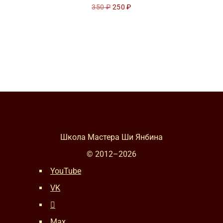
Первоначальная
Текущая
350
₽
250
₽
цена
цена:
составляла
250 ₽.
350 ₽.
Школа Мастера Ши Янбина
© 2012–
2026
YouTube
VK
Max