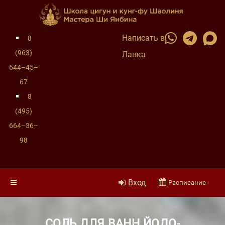
Написать в
8
(963)
Лавка
644–45–
67
8
(495)
664–36–
98
Вход
Расписание
СОЛЬ ДЛЯ ВАНН ЙОДО-