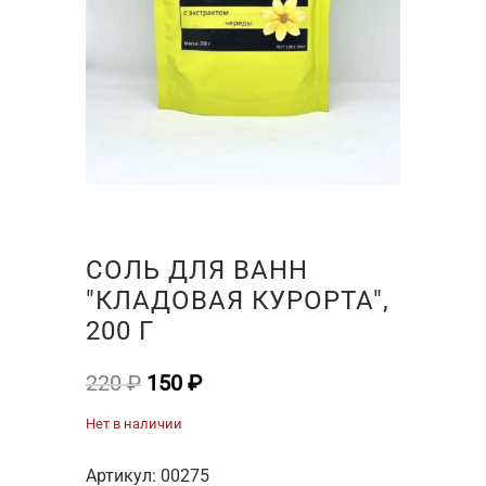
СОЛЬ ДЛЯ ВАНН
"КЛАДОВАЯ КУРОРТА",
200 Г
Первоначальная
Текущая
220
₽
150
₽
цена
цена:
Нет в наличии
составляла
150 ₽.
220 ₽.
Артикул:
00275