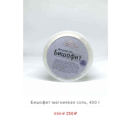
Бишофит-магниевая соль, 400 г
Первоначальная
Текущая
350
₽
250
₽
цена
цена:
составляла
250 ₽.
350 ₽.