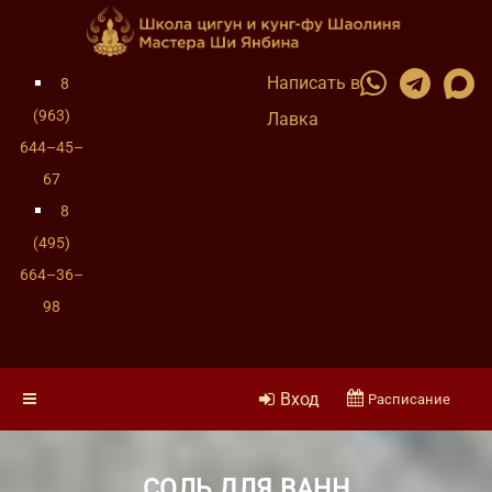
Написать в
8
(963)
Лавка
644–45–
67
8
(495)
664–36–
98
Вход
Расписание
СОЛЬ ДЛЯ ВАНН