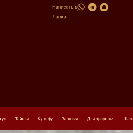
Написать в
Лавка
гун
Тайцзи
Кунг-фу
Занятия
Для здоровья
Шао