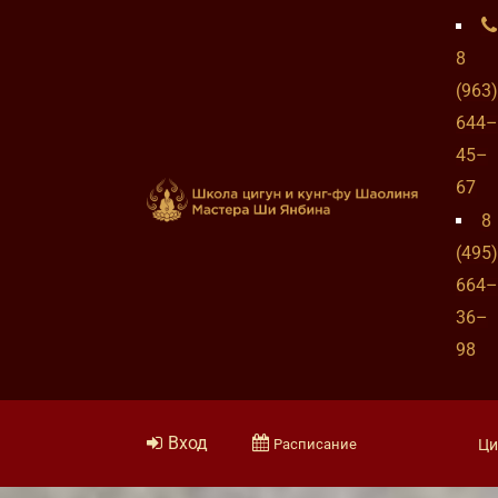
8
(963)
644–
45–
67
8
(495)
664–
36–
98
Вход
Расписание
Ци