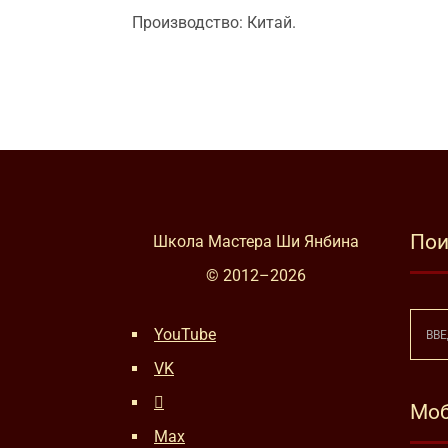
Производство: Китай.
Пои
Школа Мастера Ши Янбина
© 2012–
2026
YouTube
VK
Моб
Max